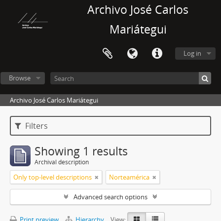
Archivo José Carlos
Mariátegui
Log in
Browse
Archivo José Carlos Mariátegui
Filters
Showing 1 results
Archival description
Only top-level descriptions
Norteamérica
Advanced search options
Print preview
Hierarchy
View: