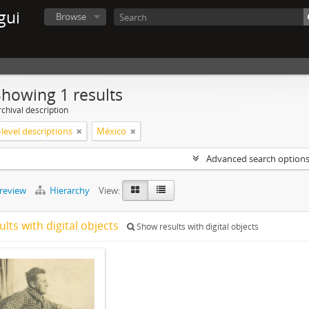
gui
Browse
Showing 1 results
chival description
level descriptions
México
Advanced search option
preview
Hierarchy
View:
ults with digital objects
Show results with digital objects