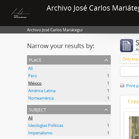
Archivo José Carlos Mariáte
Archivo José Carlos Mariátegui
Narrow your results by:
Ar
place
Only top-
All
Perú
1
México
1
Print 
América Latina
1
Norteamérica
1
1 res
subject
All
Ideologías Políticas
1
Imperialismo
1