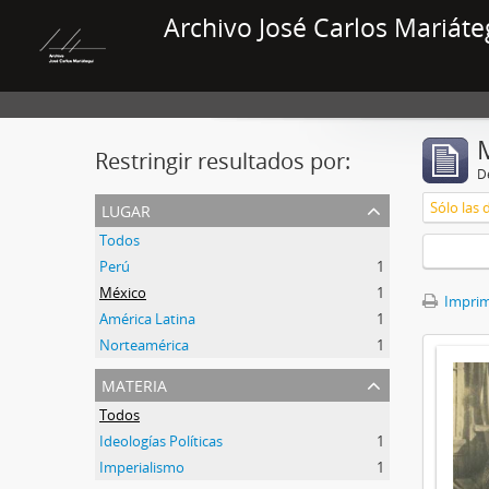
Archivo José Carlos Mariáte
Restringir resultados por:
De
lugar
Sólo las 
Todos
Perú
1
México
1
Imprimi
América Latina
1
Norteamérica
1
materia
Todos
Ideologías Políticas
1
Imperialismo
1