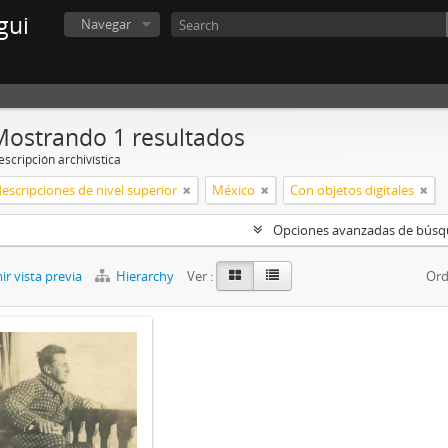
gui
Navegar
Mostrando 1 resultados
scripción archivística
descripciones de nivel superior
México
Con objetos digitales
Opciones avanzadas de bús
r vista previa
Hierarchy
Ver :
Ord