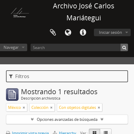
Archivo José Carlos
Mariátegui
Iniciar sesión
Navegar
Filtros
Mostrando 1 resultados
Descripción archivística
México
Colección
Con objetos digitales
Opciones avanzadas de búsqueda
Imprimir vista previa
Hierarchy
Ver :