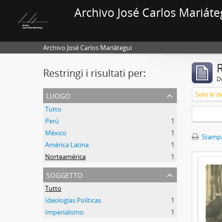
Archivo José Carlos Mariáte
Archivo José Carlos Mariátegui
R
Restringi i risultati per:
De
luogo
Solo le de
Tutto
Perú
1
México
1
Stampa
América Latina
1
Norteamérica
1
soggetto
Tutto
Ideologías Políticas
1
Imperialismo
1