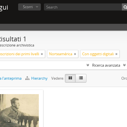
gui
Scorri
isultati 1
scrizione archivistica
scrizioni dei primi livelli
Norteamérica
Con oggetti digitali
Ricerca avanzata
 l'anteprima
Hierarchy
Vedere:
Ord