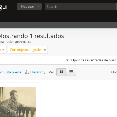
gui
Navegar
Mostrando 1 resultados
scripción archivística
n
Con objetos digitales
Opciones avanzadas de bús
r vista previa
Hierarchy
Ver :
Ord