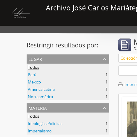
Archivo José Carlos Mariáte
Restringir resultados por:
De
lugar
Colecció
Todos
Perú
1
México
1
Imprimi
América Latina
1
Norteamérica
1
materia
Todos
Ideologías Políticas
1
Imperialismo
1