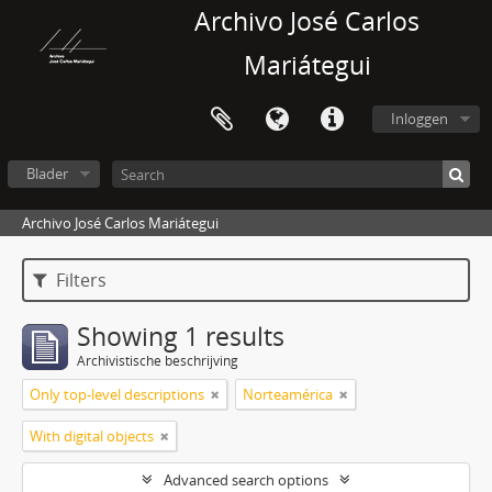
Archivo José Carlos
Mariátegui
Inloggen
Blader
Archivo José Carlos Mariátegui
Filters
Showing 1 results
Archivistische beschrijving
Only top-level descriptions
Norteamérica
With digital objects
Advanced search options