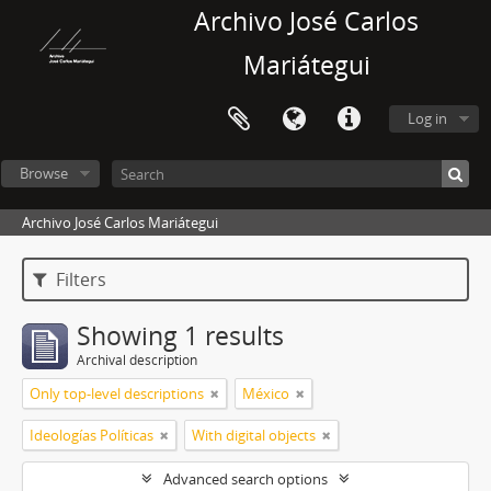
Archivo José Carlos
Mariátegui
Log in
Browse
Archivo José Carlos Mariátegui
Filters
Showing 1 results
Archival description
Only top-level descriptions
México
Ideologías Políticas
With digital objects
Advanced search options