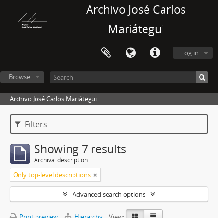
Archivo José Carlos
Mariátegui
Log in
Browse
Archivo José Carlos Mariátegui
Filters
Showing 7 results
Archival description
Only top-level descriptions
Advanced search options
Print preview
Hierarchy
View: