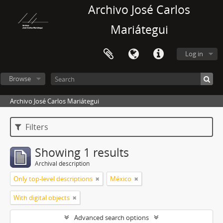
Archivo José Carlos
Mariátegui
Log in
Browse
Archivo José Carlos Mariátegui
Filters
Showing 1 results
Archival description
Only top-level descriptions
México
With digital objects
Advanced search options