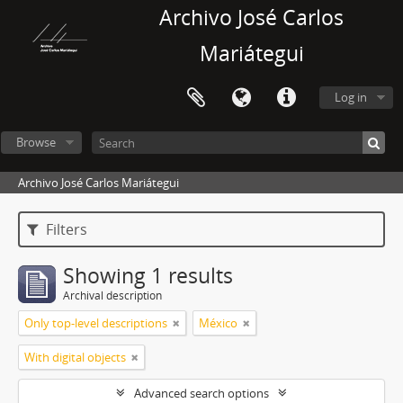
Archivo José Carlos
Mariátegui
Log in
Browse
Archivo José Carlos Mariátegui
Filters
Showing 1 results
Archival description
Only top-level descriptions
México
With digital objects
Advanced search options