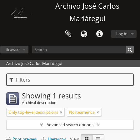
Archivo José Carlos
Mariátegui
Log in
Browse
Archivo José Carlos Mariátegui
Filters
Showing 1 results
Archival description
Only top-level descriptions
Norteamérica
Advanced search options
Print preview
Hierarchy
View: