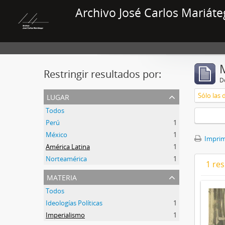
Archivo José Carlos Mariáte
Restringir resultados por:
De
lugar
Sólo las 
Todos
Perú
1
México
1
Imprimi
América Latina
1
Norteamérica
1
1 res
materia
Todos
Ideologías Políticas
1
Imperialismo
1