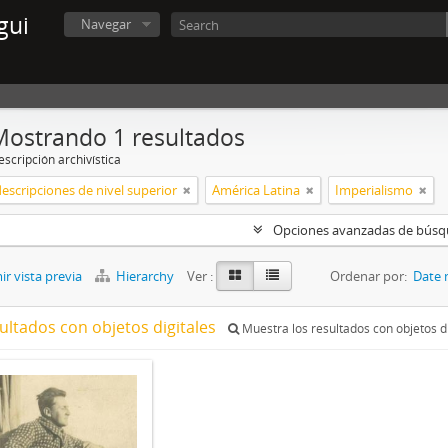
gui
Navegar
Mostrando 1 resultados
scripción archivística
descripciones de nivel superior
América Latina
Imperialismo
Opciones avanzadas de bús
r vista previa
Hierarchy
Ver :
Ordenar por:
Date 
ultados con objetos digitales
Muestra los resultados con objetos di