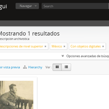
gui
Navegar
Mostrando 1 resultados
scripción archivística
descripciones de nivel superior
México
Con objetos digitales
Opciones avanzadas de bús
r vista previa
Hierarchy
Ver :