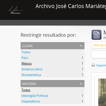
Archivo José Carlos Mariáte
Restringir resultados por:
De
lugar
Sólo las 
Todos
Perú
1
México
1
Imprimi
América Latina
1
Norteamérica
1
materia
Todos
Ideologías Políticas
1
Imperialismo
1