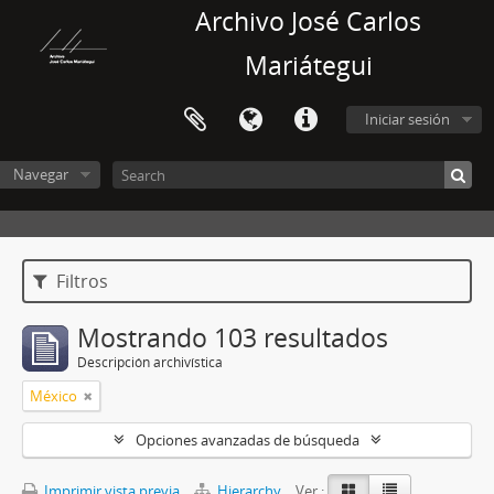
Archivo José Carlos
Mariátegui
Iniciar sesión
Navegar
Filtros
Mostrando 103 resultados
Descripción archivística
México
Opciones avanzadas de búsqueda
Imprimir vista previa
Hierarchy
Ver :