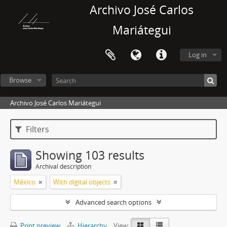
Archivo José Carlos
Mariátegui
Log in
Browse
Archivo José Carlos Mariátegui
Filters
Showing 103 results
Archival description
México
With digital objects
Advanced search options
Print preview
Hierarchy
View: