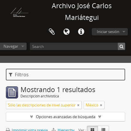
Archivo José Carlos
Mariátegui
Iniciar sesión
Navegar
Filtros
Mostrando 1 resultados
Descripción archivística
Sólo las descripciones de nivel superior
México
Opciones avanzadas de búsqueda
Imprimir vista previa
Hierarchy
Ver :