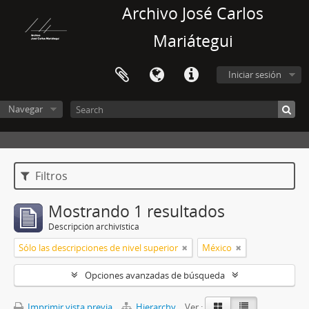
Archivo José Carlos
Mariátegui
Iniciar sesión
Navegar
Filtros
Mostrando 1 resultados
Descripción archivística
Sólo las descripciones de nivel superior
México
Opciones avanzadas de búsqueda
Imprimir vista previa
Hierarchy
Ver :