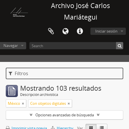
Archivo José Carlos
Mariátegui
Iniciar sesión
Navegar
Filtros
Mostrando 103 resultados
Descripción archivística
México
Con objetos digitales
Opciones avanzadas de búsqueda
Imprimir vista previa
Hierarchy
Ver :