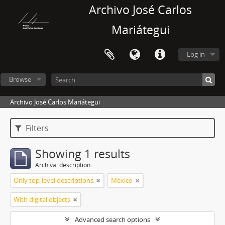
Archivo José Carlos
Mariátegui
Log in
Browse
Archivo José Carlos Mariátegui
Filters
Showing 1 results
Archival description
Only top-level descriptions
México
With digital objects
Advanced search options