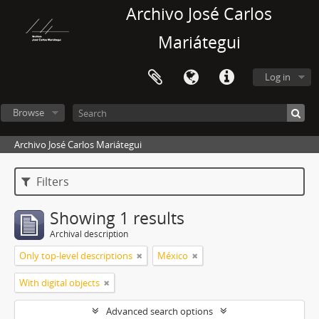
Archivo José Carlos
Mariátegui
Log in
Browse
Archivo José Carlos Mariátegui
Filters
Showing 1 results
Archival description
Only top-level descriptions
México
With digital objects
Advanced search options