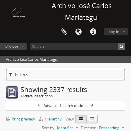
Archivo José Carlos
Mariátegui
Log in
Browse
Archivo José Carlos Mariátegui
Filters
Showing 2337 results
Archival description
Advanced search options
Print preview
Hierarchy
View:
Sort by:
Identifier
Direction:
Descending