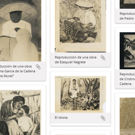
Reproduc
de Pedro 
Reproducción de una obra
de Ezequiel Negrete
ducción de una obra
na García de la Cadena
Reproduc
ra Mural"
de Cristin
Cadena
El Idiota