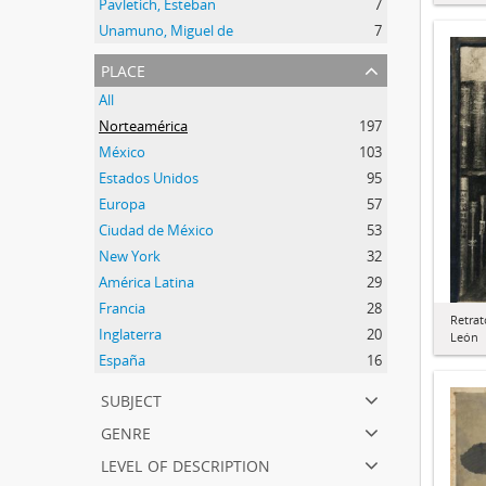
Pavletich, Esteban
7
Unamuno, Miguel de
7
place
All
Norteamérica
197
México
103
Estados Unidos
95
Europa
57
Ciudad de México
53
New York
32
América Latina
29
Francia
28
Retrat
Inglaterra
20
León
España
16
subject
genre
level of description