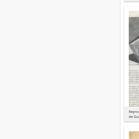
Repro
de Gui