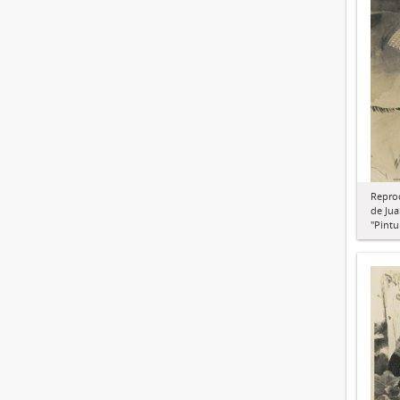
Repro
de Jua
"Pintu