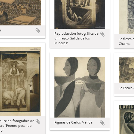
a
Reproducción fotográfica de
un fresco 'Salida de los
La fiesta 
Mineros'
Chalma
La Escala 
ucción fotográfica de
Figuras de Carlos Mérida
esco 'Peones pesando
no'