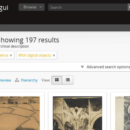
gui
Browse
Showing 197 results
chival description
érica
With digital objects
Advanced search option
preview
Hierarchy
View: