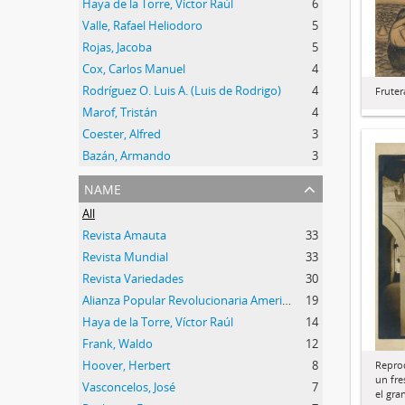
Haya de la Torre, Víctor Raúl
6
Valle, Rafael Heliodoro
5
Rojas, Jacoba
5
Cox, Carlos Manuel
4
Rodríguez O. Luis A. (Luis de Rodrigo)
4
Fruter
Marof, Tristán
4
Coester, Alfred
3
Bazán, Armando
3
name
All
Revista Amauta
33
Revista Mundial
33
Revista Variedades
30
Alianza Popular Revolucionaria Americana (APRA)
19
Haya de la Torre, Víctor Raúl
14
Frank, Waldo
12
Hoover, Herbert
8
Reprod
un fr
Vasconcelos, José
7
el gra