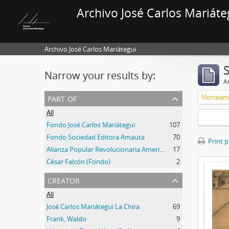
Archivo José Carlos Mariáte
Archivo José Carlos Mariátegui
Narrow your results by:
Ar
part of
Norteam
All
Fondo José Carlos Mariátegui
107
Fondo Sociedad Editora Amauta
70
Print 
Alianza Popular Revolucionaria Americana-APRA (Colección)
17
César Falcón (Fondo)
2
creator
All
José Carlos Mariátegui La Chira
69
Frank, Waldo
9