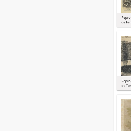
Repro
de Fe
Repro
de To