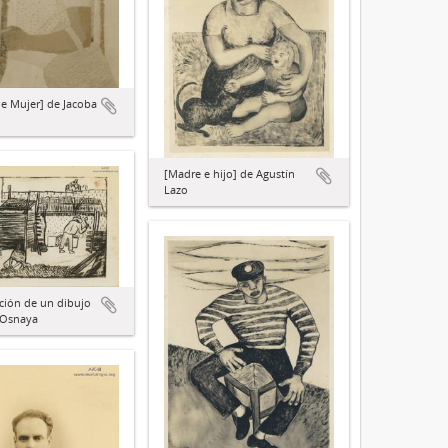
de Mujer] de Jacoba
[Madre e hijo] de Agustín
Lazo
ción de un dibujo
 Osnaya