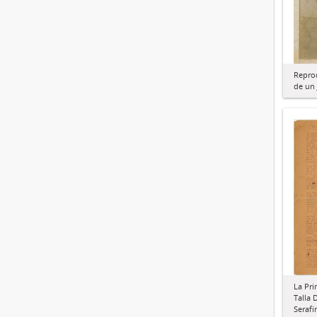
Repro
de un 
La Pri
Talla 
Serafí