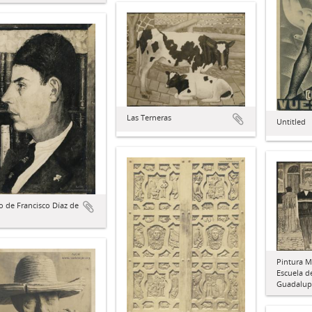
Las Terneras
Untitled
o de Francisco Díaz de
Pintura M
Escuela de
Guadalupe