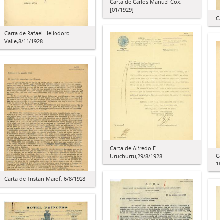
Carta de Carlos Manuel Cox,
[01/1929]
C
Carta de Rafael Heliodoro
Valle,8/11/1928
Carta de Alfredo E.
C
Uruchurtu,29/8/1928
1
Carta de Tristán Marof, 6/8/1928