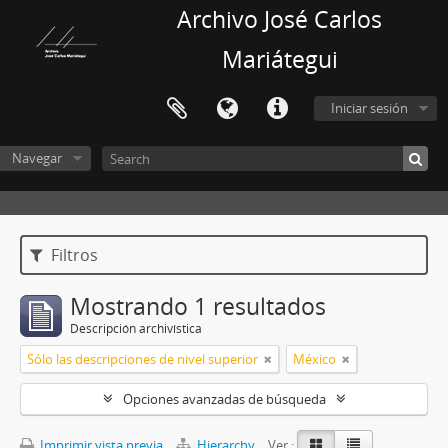
Archivo José Carlos
Mariátegui
Iniciar sesión
Navegar
Filtros
Mostrando 1 resultados
Descripción archivística
Sólo las descripciones de nivel superior
México
Opciones avanzadas de búsqueda
Imprimir vista previa
Hierarchy
Ver :