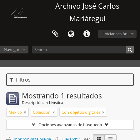
Archivo José Carlos
Mariátegui
Iniciar sesión
Navegar
Filtros
Mostrando 1 resultados
Descripción archivística
México
Colección
Con objetos digitales
Opciones avanzadas de búsqueda
Imprimir vista previa
Hierarchy
Ver :