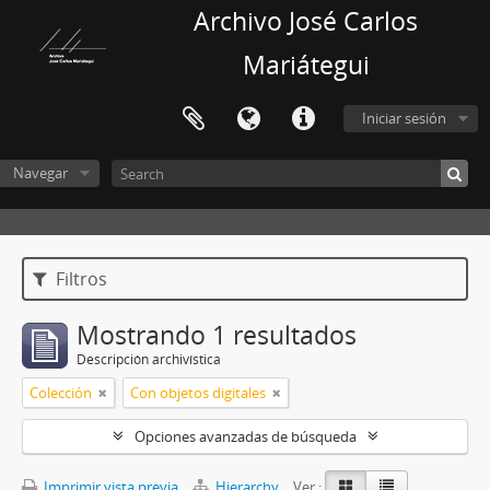
Archivo José Carlos
Mariátegui
Iniciar sesión
Navegar
Filtros
Mostrando 1 resultados
Descripción archivística
Colección
Con objetos digitales
Opciones avanzadas de búsqueda
Imprimir vista previa
Hierarchy
Ver :