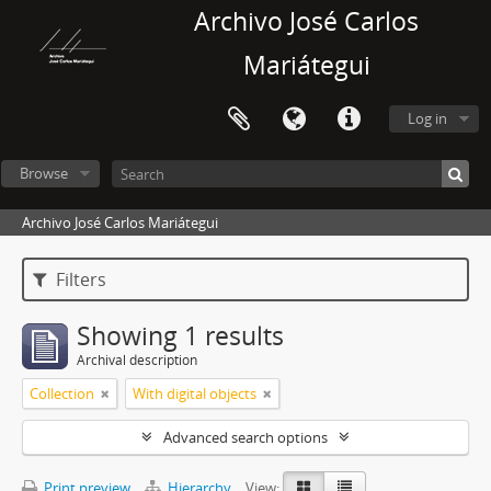
Archivo José Carlos
Mariátegui
Log in
Browse
Archivo José Carlos Mariátegui
Filters
Showing 1 results
Archival description
Collection
With digital objects
Advanced search options
Print preview
Hierarchy
View: