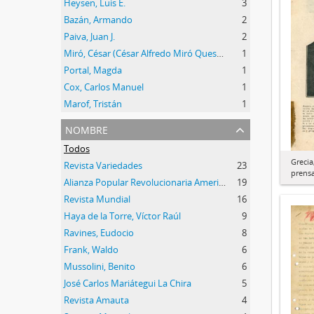
Heysen, Luis E.
3
Bazán, Armando
2
Paiva, Juan J.
2
Miró, César (César Alfredo Miró Quesada)
1
Portal, Magda
1
Cox, Carlos Manuel
1
Marof, Tristán
1
nombre
Todos
Grecia
Revista Variedades
23
prens
Alianza Popular Revolucionaria Americana (APRA)
19
Revista Mundial
16
Haya de la Torre, Víctor Raúl
9
Ravines, Eudocio
8
Frank, Waldo
6
Mussolini, Benito
6
José Carlos Mariátegui La Chira
5
Revista Amauta
4