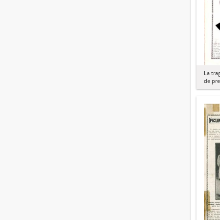
La tra
de pre