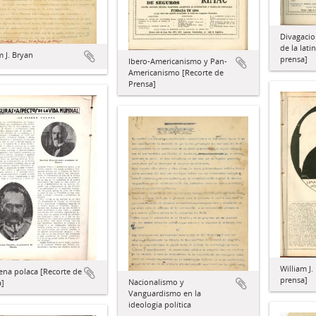
Divagacio
de la lati
m J. Bryan
prensa]
Ibero-Americanismo y Pan-
Americanismo [Recorte de
Prensa]
William J.
ena polaca [Recorte de
prensa]
Nacionalismo y
a]
Vanguardismo en la
ideología política