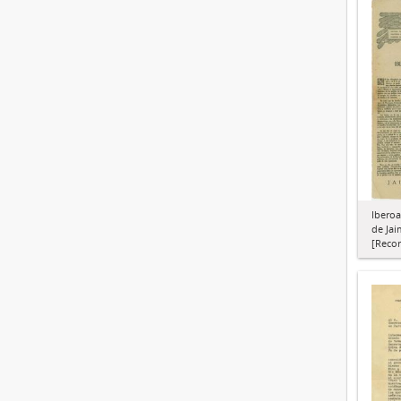
Iberoa
de Jai
[Recor