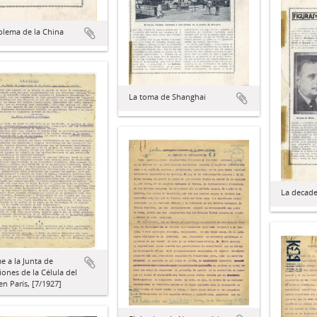
blema de la China
La toma de Shanghai
La decade
e a la Junta de
ones de la Célula del
n París, [7/1927]