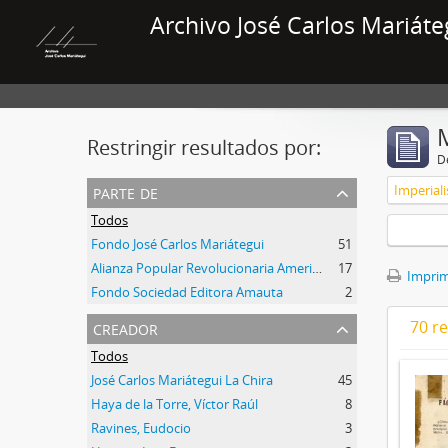
Archivo José Carlos Mariáte
Restringir resultados por:
De
parte de
Imperial
Todos
Fondo José Carlos Mariátegui
51
Alianza Popular Revolucionaria Americana-APRA (Colección)
17
Imprimi
Fondo Sociedad Editora Amauta
2
creador
70 r
Todos
José Carlos Mariátegui La Chira
45
Haya de la Torre, Víctor Raúl
8
Ravines, Eudocio
3