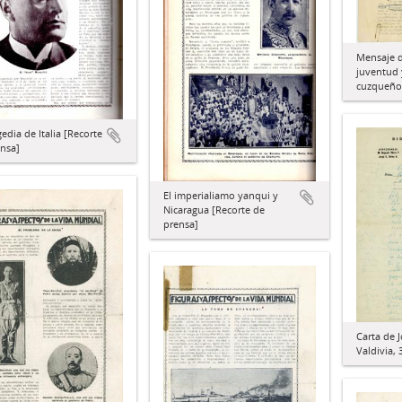
Mensaje d
juventud 
cuzqueños
gedia de Italia [Recorte
nsa]
El imperialiamo yanqui y
Nicaragua [Recorte de
prensa]
Carta de 
Valdivia,