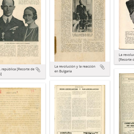
La revoluc
[Recorte 
La revolución y la reacción
, república [Recorte de
en Bulgaria
a]