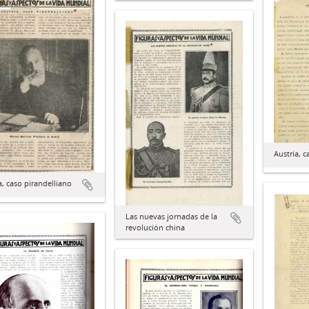
Austria, c
a, caso pirandelliano
Las nuevas jornadas de la
revolución china