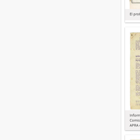
El pro
Inform
Comisi
APRA e