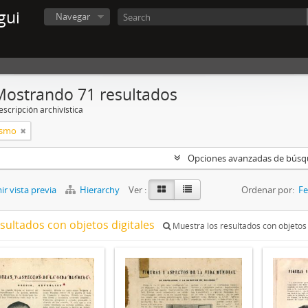
gui
Navegar
Mostrando 71 resultados
scripción archivística
ismo
Opciones avanzadas de bús
r vista previa
Hierarchy
Ver :
Ordenar por:
Fe
esultados con objetos digitales
Muestra los resultados con objetos 