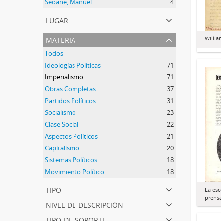
Seoane, Manuel
4
lugar
materia
Willia
Todos
Ideologías Políticas
71
Imperialismo
71
Obras Completas
37
Partidos Políticos
31
Socialismo
23
Clase Social
22
Aspectos Políticos
21
Capitalismo
20
Sistemas Políticos
18
Movimiento Político
18
tipo
La esc
prens
nivel de descripción
tipo de soporte