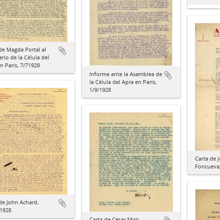
de Magda Portal al
ario de la Célula del
n París, 7/71928
Informe ante la Asamblea de
la Célula del Apra en París,
1/9/1928
Carta de J
Foncueva
de John Achard,
/1928
Carta de César Miró,