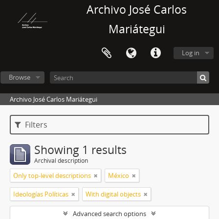
Archivo José Carlos
Mariátegui
Log in
Browse
Archivo José Carlos Mariátegui
Filters
Showing 1 results
Archival description
Only top-level descriptions
México
Ideologías Políticas
With digital objects
Advanced search options