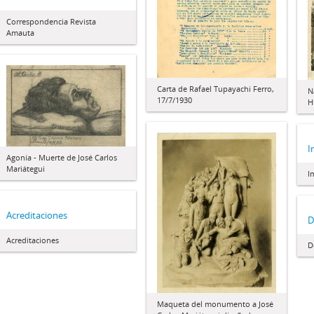
Correspondencia Revista
Amauta
Carta de Rafael Tupayachi Ferro,
N
17/7/1930
H
I
Agonía - Muerte de José Carlos
Mariátegui
I
Acreditaciones
D
Acreditaciones
D
Maqueta del monumento a José