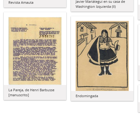
Javier Mariátegui en su casa de
Revista Amauta
Washington Izquierda (II)
La Pareja, de Henri Barbusse
[manuscrito]
Endomingada