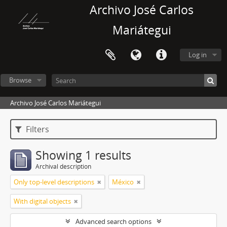
Archivo José Carlos
Mariátegui
Log in
Browse
Archivo José Carlos Mariátegui
Filters
Showing 1 results
Archival description
Only top-level descriptions
México
With digital objects
Advanced search options