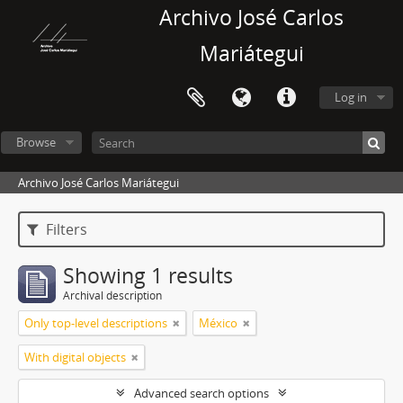
Archivo José Carlos
Mariátegui
Log in
Browse
Archivo José Carlos Mariátegui
Filters
Showing 1 results
Archival description
Only top-level descriptions
México
With digital objects
Advanced search options