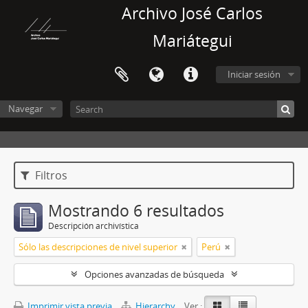
Archivo José Carlos
Mariátegui
Iniciar sesión
Navegar
Filtros
Mostrando 6 resultados
Descripción archivística
Sólo las descripciones de nivel superior
Perú
Opciones avanzadas de búsqueda
Imprimir vista previa
Hierarchy
Ver :