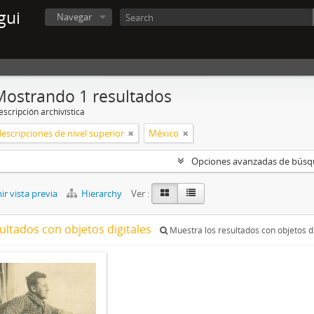
gui
Navegar
Mostrando 1 resultados
scripción archivística
descripciones de nivel superior
México
Opciones avanzadas de bús
r vista previa
Hierarchy
Ver :
ultados con objetos digitales
Muestra los resultados con objetos di