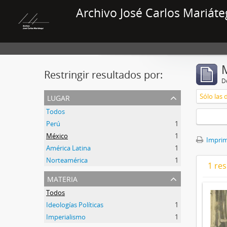
Archivo José Carlos Mariáte
Restringir resultados por:
De
lugar
Sólo las 
Todos
Perú
1
México
1
Imprimi
América Latina
1
Norteamérica
1
1 res
materia
Todos
Ideologías Políticas
1
Imperialismo
1