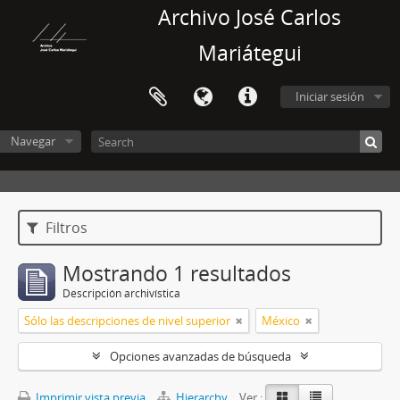
Archivo José Carlos
Mariátegui
Iniciar sesión
Navegar
Filtros
Mostrando 1 resultados
Descripción archivística
Sólo las descripciones de nivel superior
México
Opciones avanzadas de búsqueda
Imprimir vista previa
Hierarchy
Ver :