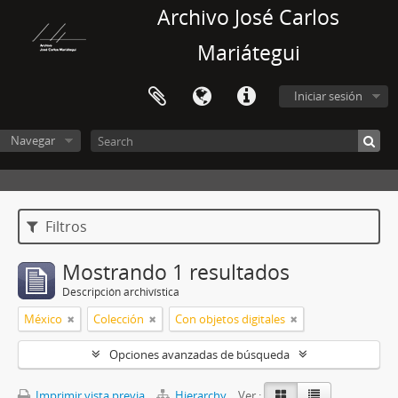
Archivo José Carlos
Mariátegui
Iniciar sesión
Navegar
Filtros
Mostrando 1 resultados
Descripción archivística
México
Colección
Con objetos digitales
Opciones avanzadas de búsqueda
Imprimir vista previa
Hierarchy
Ver :