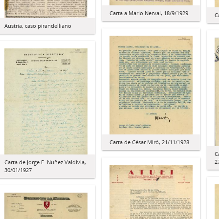
Carta a Mario Nerval, 18/9/1929
C
Austria, caso pirandelliano
Carta de César Miró, 21/11/1928
C
2
Carta de Jorge E. Nuñez Valdivia,
30/01/1927