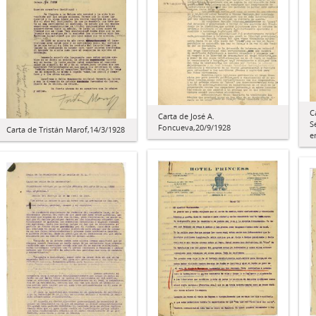
C
Carta de José A.
S
Foncueva,20/9/1928
Carta de Tristán Marof,14/3/1928
e