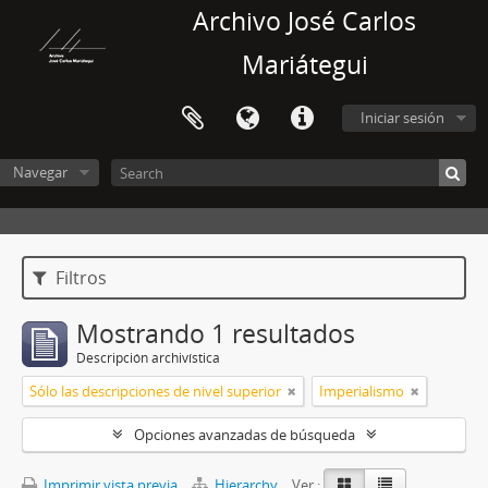
Archivo José Carlos
Mariátegui
Iniciar sesión
Navegar
Filtros
Mostrando 1 resultados
Descripción archivística
Sólo las descripciones de nivel superior
Imperialismo
Opciones avanzadas de búsqueda
Imprimir vista previa
Hierarchy
Ver :