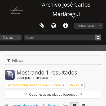
Archivo José Carlos
Mariátegui
Iniciar sesión
Navegar
Filtros
Mostrando 1 resultados
Descripción archivística
Sólo las descripciones de nivel superior
México
Opciones avanzadas de búsqueda
Imprimir vista previa
Hierarchy
Ver :