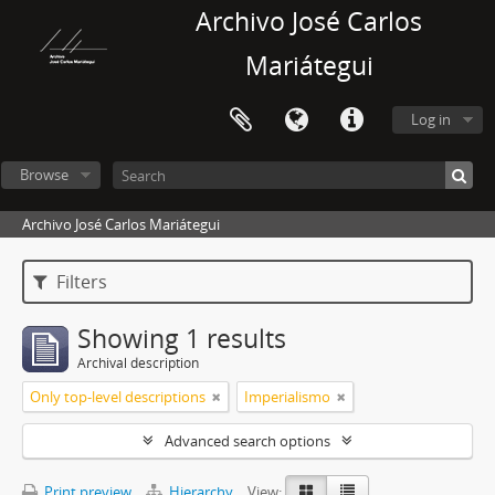
Archivo José Carlos
Mariátegui
Log in
Browse
Archivo José Carlos Mariátegui
Filters
Showing 1 results
Archival description
Only top-level descriptions
Imperialismo
Advanced search options
Print preview
Hierarchy
View: