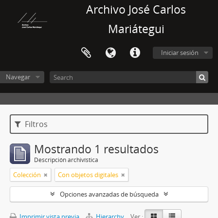
Archivo José Carlos
Mariátegui
Iniciar sesión
Navegar
Filtros
Mostrando 1 resultados
Descripción archivística
Colección
Con objetos digitales
Opciones avanzadas de búsqueda
Imprimir vista previa
Hierarchy
Ver :