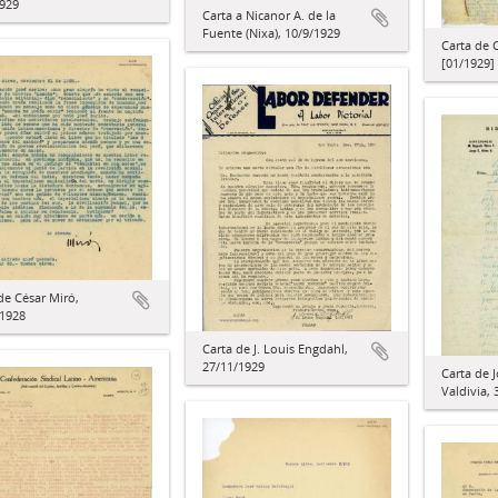
1929
Carta a Nicanor A. de la
Fuente (Nixa), 10/9/1929
Carta de 
[01/1929]
de César Miró,
/1928
Carta de J. Louis Engdahl,
27/11/1929
Carta de 
Valdivia,