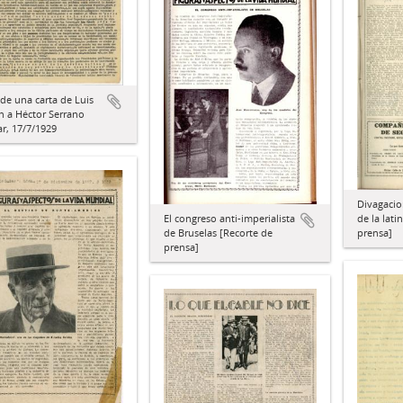
de una carta de Luis
n a Héctor Serrano
r, 17/7/1929
Divagacio
de la lati
El congreso anti-imperialista
prensa]
de Bruselas [Recorte de
prensa]