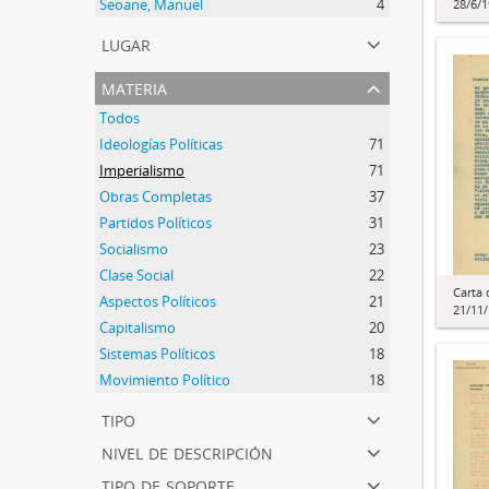
Seoane, Manuel
4
28/6/
lugar
materia
Todos
Ideologías Políticas
71
Imperialismo
71
Obras Completas
37
Partidos Políticos
31
Socialismo
23
Clase Social
22
Carta 
Aspectos Políticos
21
21/11
Capitalismo
20
Sistemas Políticos
18
Movimiento Político
18
tipo
nivel de descripción
tipo de soporte