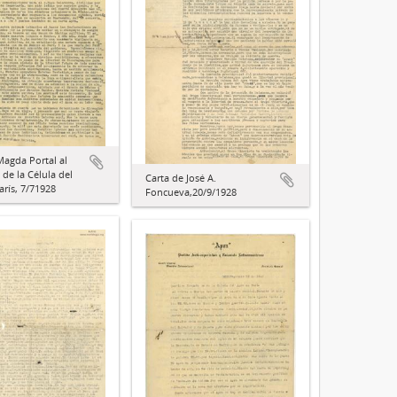
Magda Portal al
 de la Célula del
Carta de José A.
arís, 7/71928
Foncueva,20/9/1928