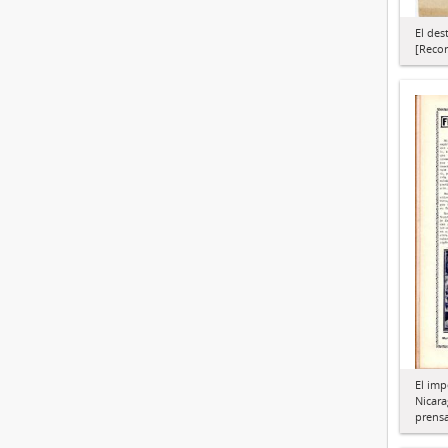
El des
[Recor
El imp
Nicara
prens