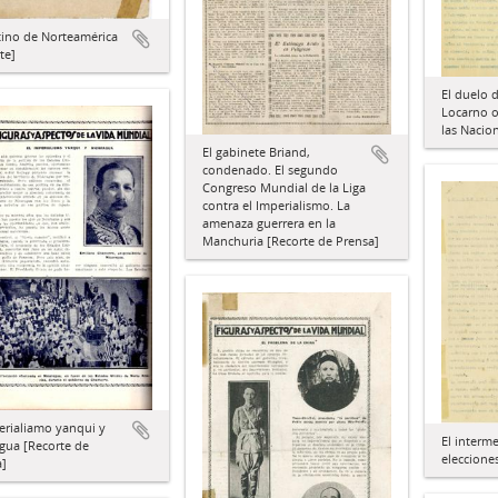
tino de Norteamérica
te]
El duelo d
Locarno o
las Nacio
El gabinete Briand,
condenado. El segundo
Congreso Mundial de la Liga
contra el Imperialismo. La
amenaza guerrera en la
Manchuria [Recorte de Prensa]
erialiamo yanqui y
El interm
gua [Recorte de
eleccione
a]