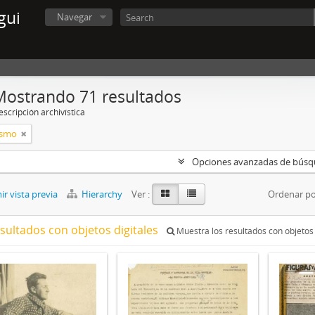
gui
Navegar
Mostrando 71 resultados
scripción archivística
ismo
Opciones avanzadas de bús
r vista previa
Hierarchy
Ver :
Ordenar po
esultados con objetos digitales
Muestra los resultados con objetos 