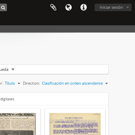
Iniciar sesión
queda
r:
Título
Direction:
Clasificación en orden ascendente
digitales