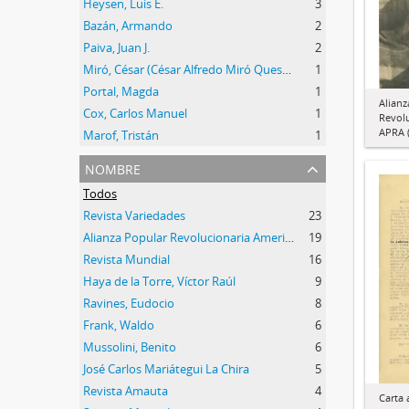
Heysen, Luis E.
3
Bazán, Armando
2
Paiva, Juan J.
2
Miró, César (César Alfredo Miró Quesada)
1
Portal, Magda
1
Alianz
Cox, Carlos Manuel
1
Revol
APRA (
Marof, Tristán
1
nombre
Todos
Revista Variedades
23
Alianza Popular Revolucionaria Americana (APRA)
19
Revista Mundial
16
Haya de la Torre, Víctor Raúl
9
Ravines, Eudocio
8
Frank, Waldo
6
Mussolini, Benito
6
José Carlos Mariátegui La Chira
5
Revista Amauta
4
Carta 