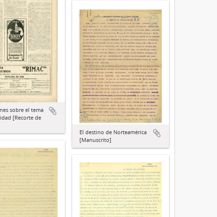
nes sobre el tema
nidad [Recorte de
El destino de Norteamérica
[Manuscrito]