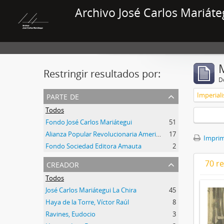
Archivo José Carlos Mariáte
Restringir resultados por:
De
parte de
Imperial
Todos
Fondo José Carlos Mariátegui
51
Alianza Popular Revolucionaria Americana-APRA (Colección)
17
Imprimi
Fondo Sociedad Editora Amauta
2
creador
70 r
Todos
José Carlos Mariátegui La Chira
45
Haya de la Torre, Víctor Raúl
8
Ravines, Eudocio
3