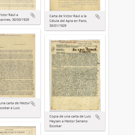
íctor Raúl a
Carta de Víctor Raúl a la
avines, 30/03/1929
Célula del Apra en París,
30/01/1929
una carta de Héctor
scobar a Luis
Copia de una carta de Luis
Heysen a Héctor Serrano
Escobar