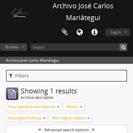
Archivo José Carlos
Mariátegui
Log in
Browse
Archivo José Carlos Mariátegui
Filters
Showing 1 results
Archival description
Only top-level descriptions
México
Ideologías Políticas
With digital objects
Advanced search options