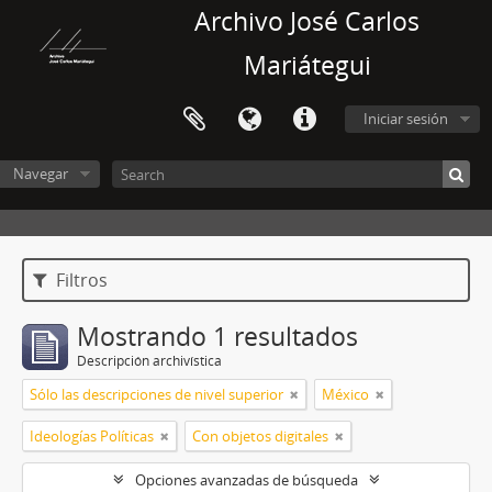
Archivo José Carlos
Mariátegui
Iniciar sesión
Navegar
Filtros
Mostrando 1 resultados
Descripción archivística
Sólo las descripciones de nivel superior
México
Ideologías Políticas
Con objetos digitales
Opciones avanzadas de búsqueda