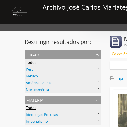
Archivo José Carlos Mariáte
Restringir resultados por:
De
lugar
Colecció
Todos
Perú
1
México
1
Imprimi
América Latina
1
Norteamérica
1
materia
Todos
Ideologías Políticas
1
Imperialismo
1