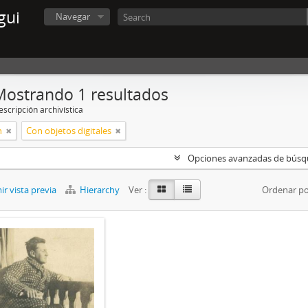
gui
Navegar
Mostrando 1 resultados
scripción archivística
n
Con objetos digitales
Opciones avanzadas de bús
r vista previa
Hierarchy
Ver :
Ordenar po