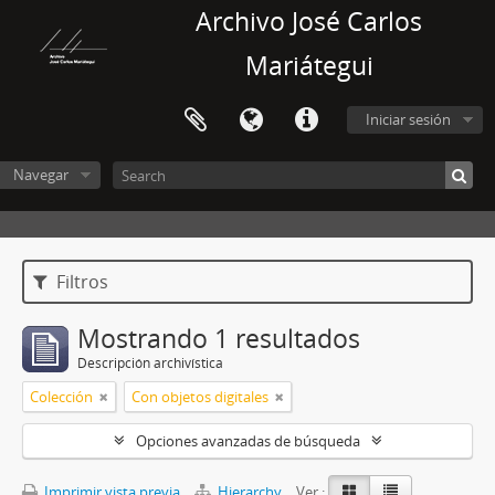
Archivo José Carlos
Mariátegui
Iniciar sesión
Navegar
Filtros
Mostrando 1 resultados
Descripción archivística
Colección
Con objetos digitales
Opciones avanzadas de búsqueda
Imprimir vista previa
Hierarchy
Ver :