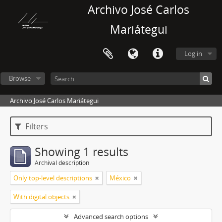
Archivo José Carlos
Mariátegui
Log in
Browse
Archivo José Carlos Mariátegui
Filters
Showing 1 results
Archival description
Only top-level descriptions
México
With digital objects
Advanced search options