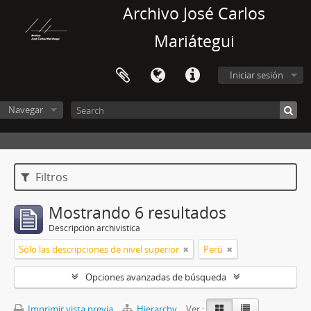
Archivo José Carlos
Mariátegui
Iniciar sesión
Navegar
Filtros
Mostrando 6 resultados
Descripción archivística
Sólo las descripciones de nivel superior
Perú
Opciones avanzadas de búsqueda
Imprimir vista previa
Hierarchy
Ver :