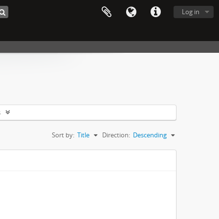
Log in
s
Sort by:
Title
Direction:
Descending