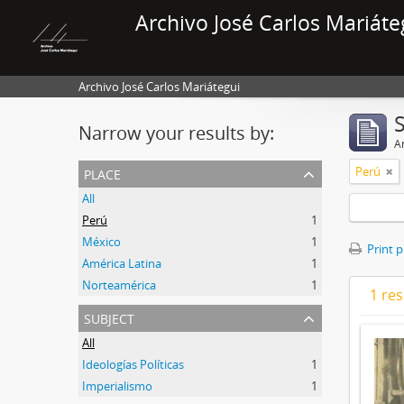
Archivo José Carlos Mariáte
Archivo José Carlos Mariátegui
Narrow your results by:
Ar
place
Perú
All
Perú
1
México
1
Print 
América Latina
1
Norteamérica
1
1 res
subject
All
Ideologías Políticas
1
Imperialismo
1