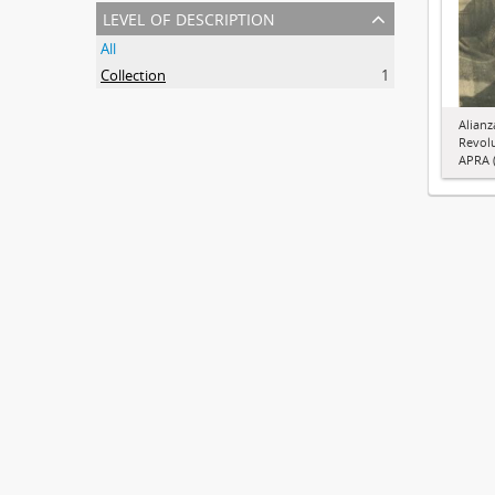
level of description
All
Collection
1
Alianz
Revol
APRA (