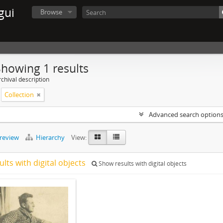
gui
Browse
Showing 1 results
chival description
Collection
Advanced search option
preview
Hierarchy
View:
ults with digital objects
Show results with digital objects